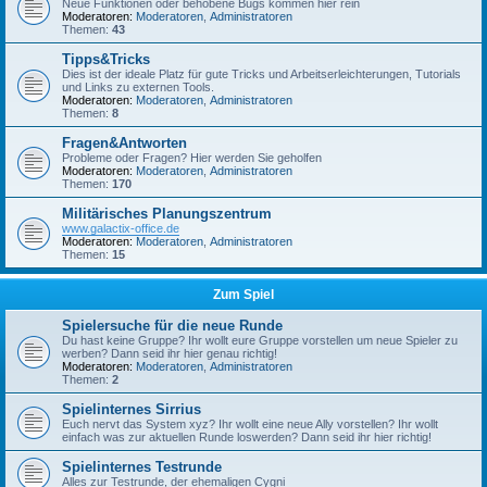
Neue Funktionen oder behobene Bugs kommen hier rein
Moderatoren:
Moderatoren
,
Administratoren
Themen:
43
Tipps&Tricks
Dies ist der ideale Platz für gute Tricks und Arbeitserleichterungen, Tutorials
und Links zu externen Tools.
Moderatoren:
Moderatoren
,
Administratoren
Themen:
8
Fragen&Antworten
Probleme oder Fragen? Hier werden Sie geholfen
Moderatoren:
Moderatoren
,
Administratoren
Themen:
170
Militärisches Planungszentrum
www.galactix-office.de
Moderatoren:
Moderatoren
,
Administratoren
Themen:
15
Zum Spiel
Spielersuche für die neue Runde
Du hast keine Gruppe? Ihr wollt eure Gruppe vorstellen um neue Spieler zu
werben? Dann seid ihr hier genau richtig!
Moderatoren:
Moderatoren
,
Administratoren
Themen:
2
Spielinternes Sirrius
Euch nervt das System xyz? Ihr wollt eine neue Ally vorstellen? Ihr wollt
einfach was zur aktuellen Runde loswerden? Dann seid ihr hier richtig!
Spielinternes Testrunde
Alles zur Testrunde, der ehemaligen Cygni