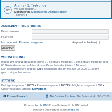
Archiv - 1. Testrunde
Wo alles begann...
Moderatoren:
Moderatoren
,
Administratoren
Themen:
8
ANMELDEN
•
REGISTRIEREN
Benutzername:
Passwort:
Ich habe mein Passwort vergessen
Angemeldet bleiben
WER IST ONLINE?
Insgesamt sind
66
Besucher online :: 0 sichtbare Mitglieder, 0 unsichtbare Mitglieder und
66 Gäste (basierend auf den aktiven Besuchern der letzten 5 Minuten)
Der Besucherrekord liegt bei
3214
Besuchern, die am Mo Jun 08, 2026 11:59 pm
gleichzeitig online waren.
STATISTIK
Beiträge insgesamt
128074
• Themen insgesamt
108719
• Mitglieder insgesamt
655
•
Unser neuestes Mitglied:
Stevedioks
Foren-Übersicht
Alle Cookies löschen
Alle Zeiten sind
UTC+02:00
Powered by
phpBB
® Forum Software © phpBB Limited
Deutsche Übersetzung durch
phpBB.de