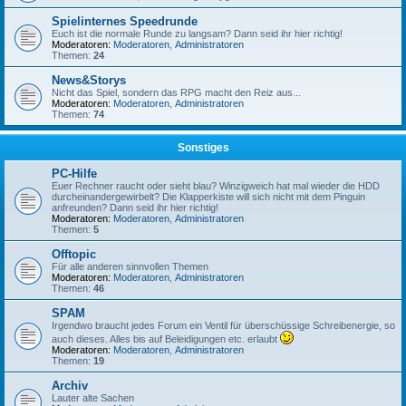
Spielinternes Speedrunde
Euch ist die normale Runde zu langsam? Dann seid ihr hier richtig!
Moderatoren:
Moderatoren
,
Administratoren
Themen:
24
News&Storys
Nicht das Spiel, sondern das RPG macht den Reiz aus...
Moderatoren:
Moderatoren
,
Administratoren
Themen:
74
Sonstiges
PC-Hilfe
Euer Rechner raucht oder sieht blau? Winzigweich hat mal wieder die HDD
durcheinandergewirbelt? Die Klapperkiste will sich nicht mit dem Pinguin
anfreunden? Dann seid ihr hier richtig!
Moderatoren:
Moderatoren
,
Administratoren
Themen:
5
Offtopic
Für alle anderen sinnvollen Themen
Moderatoren:
Moderatoren
,
Administratoren
Themen:
46
SPAM
Irgendwo braucht jedes Forum ein Ventil für überschüssige Schreibenergie, so
auch dieses. Alles bis auf Beleidigungen etc. erlaubt
Moderatoren:
Moderatoren
,
Administratoren
Themen:
19
Archiv
Lauter alte Sachen