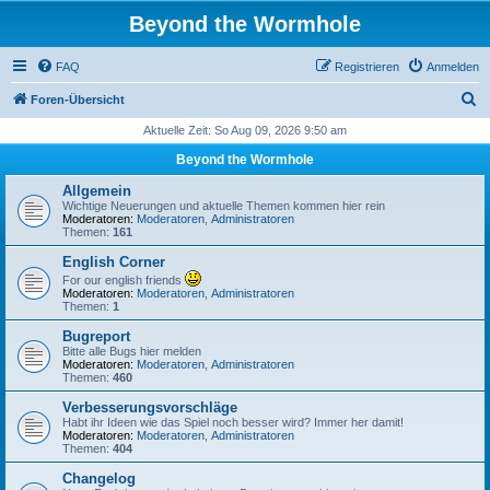
Beyond the Wormhole
FAQ
Registrieren
Anmelden
S
Foren-Übersicht
u
Aktuelle Zeit: So Aug 09, 2026 9:50 am
c
Beyond the Wormhole
h
Allgemein
e
Wichtige Neuerungen und aktuelle Themen kommen hier rein
Moderatoren:
Moderatoren
,
Administratoren
Themen:
161
English Corner
For our english friends
Moderatoren:
Moderatoren
,
Administratoren
Themen:
1
Bugreport
Bitte alle Bugs hier melden
Moderatoren:
Moderatoren
,
Administratoren
Themen:
460
Verbesserungsvorschläge
Habt ihr Ideen wie das Spiel noch besser wird? Immer her damit!
Moderatoren:
Moderatoren
,
Administratoren
Themen:
404
Changelog