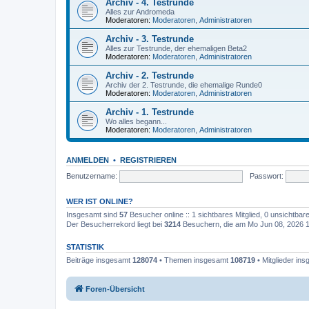
Archiv - 4. Testrunde
Alles zur Andromeda
Moderatoren:
Moderatoren
,
Administratoren
Archiv - 3. Testrunde
Alles zur Testrunde, der ehemaligen Beta2
Moderatoren:
Moderatoren
,
Administratoren
Archiv - 2. Testrunde
Archiv der 2. Testrunde, die ehemalige Runde0
Moderatoren:
Moderatoren
,
Administratoren
Archiv - 1. Testrunde
Wo alles begann...
Moderatoren:
Moderatoren
,
Administratoren
ANMELDEN
•
REGISTRIEREN
Benutzername:
Passwort:
WER IST ONLINE?
Insgesamt sind
57
Besucher online :: 1 sichtbares Mitglied, 0 unsichtba
Der Besucherrekord liegt bei
3214
Besuchern, die am Mo Jun 08, 2026 11
STATISTIK
Beiträge insgesamt
128074
• Themen insgesamt
108719
• Mitglieder in
Foren-Übersicht