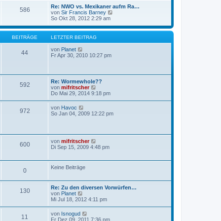
s
Re: NWO vs. Mexikaner aufm Ra…
586
t
N
von
Sir Francis Barney
e
e
So Okt 28, 2012 2:29 am
r
u
B
e
e
s
BEITRÄGE
LETZTER BEITRAG
i
t
t
e
N
von
Planet
r
44
r
e
Fr Apr 30, 2010 10:27 pm
a
B
u
g
e
e
i
s
t
t
Re: Wormewhole??
r
592
e
N
von
mifritscher
a
r
e
Do Mai 29, 2014 9:18 pm
g
B
u
e
e
N
von
Havoc
i
972
s
e
So Jan 04, 2009 12:22 pm
t
t
u
r
e
e
a
r
s
g
B
t
e
N
von
mifritscher
e
600
i
e
Di Sep 15, 2009 4:48 pm
r
t
u
B
r
e
e
a
s
i
Keine Beiträge
g
0
t
t
e
r
r
a
Re: Zu den diversen Vorwürfen…
B
g
130
N
von
Planet
e
e
Mi Jul 18, 2012 4:11 pm
i
u
t
e
r
N
von
Isnogud
11
s
a
e
Fr Dez 09, 2011 7:36 pm