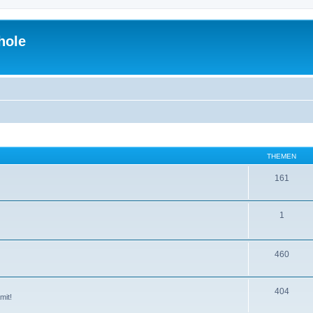
hole
THEMEN
161
1
460
404
mit!