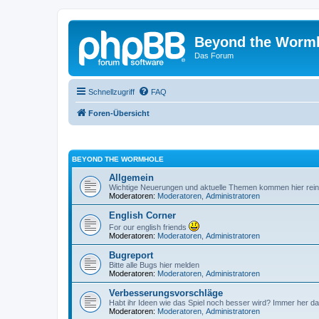
Beyond the Worm
Das Forum
Schnellzugriff
FAQ
Foren-Übersicht
BEYOND THE WORMHOLE
Allgemein
Wichtige Neuerungen und aktuelle Themen kommen hier rein
Moderatoren:
Moderatoren
,
Administratoren
English Corner
For our english friends
Moderatoren:
Moderatoren
,
Administratoren
Bugreport
Bitte alle Bugs hier melden
Moderatoren:
Moderatoren
,
Administratoren
Verbesserungsvorschläge
Habt ihr Ideen wie das Spiel noch besser wird? Immer her da
Moderatoren:
Moderatoren
,
Administratoren