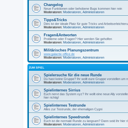
Changelog
Neue Funktionen oder behobene Bugs kommen hier rein
Moderatoren:
Moderatoren
,
Administratoren
Tipps&Tricks
Dies ist der ideale Platz für gute Tricks und Arbeitserleichte
Moderatoren:
Moderatoren
,
Administratoren
Fragen&Antworten
Probleme oder Fragen? Hier werden Sie geholfen
Moderatoren:
Moderatoren
,
Administratoren
Militärisches Planungszentrum
www.galactix-office.de
Moderatoren:
Moderatoren
,
Administratoren
ZUM SPIEL
Spielersuche für die neue Runde
Du hast keine Gruppe? Ihr wollt eure Gruppe vorstellen um ne
Moderatoren:
Moderatoren
,
Administratoren
Spielinternes Sirrius
Euch nervt das System xyz? Ihr wollt eine neue Ally vorstell
hier richtig!
Spielinternes Testrunde
Alles zur Testrunde, der ehemaligen Cygni
Spielinternes Speedrunde
Euch ist die normale Runde zu langsam? Dann seid ihr hier ri
Moderatoren:
Moderatoren
,
Administratoren