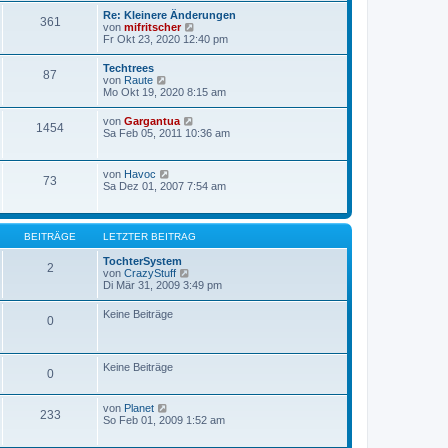
r
a
e
Re: Kleinere Änderungen
B
g
361
s
N
von
mifritscher
e
t
e
Fr Okt 23, 2020 12:40 pm
i
e
u
t
r
e
r
Techtrees
B
87
s
a
N
von
Raute
e
t
g
e
Mo Okt 19, 2020 8:15 am
i
e
u
t
r
e
r
N
von
Gargantua
B
1454
s
a
e
Sa Feb 05, 2011 10:36 am
e
t
g
u
i
e
e
t
r
s
r
N
von
Havoc
B
73
t
a
e
Sa Dez 01, 2007 7:54 am
e
e
g
u
i
r
e
t
B
s
r
e
t
a
BEITRÄGE
LETZTER BEITRAG
i
e
g
t
r
TochterSystem
r
2
B
N
von
CrazyStuff
a
e
e
Di Mär 31, 2009 3:49 pm
g
i
u
t
e
Keine Beiträge
r
0
s
a
t
g
e
r
Keine Beiträge
B
0
e
i
t
N
von
Planet
233
r
e
So Feb 01, 2009 1:52 am
a
u
g
e