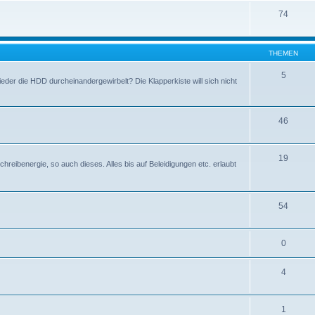
74
THEMEN
5
eder die HDD durcheinandergewirbelt? Die Klapperkiste will sich nicht
46
19
hreibenergie, so auch dieses. Alles bis auf Beleidigungen etc. erlaubt
54
0
4
1