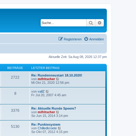
Suche
Erweiterte Suche
Registrieren
Anmelden
Aktuelle Zeit: Sa Aug 08, 2026 12:37 pm
BEITRÄGE
LETZTER BEITRAG
Re: Rundenneustart 18.10.2020!
2722
N
von
mifritscher
e
Mi Okt 21, 2020 12:56 pm
u
e
N
von
vallZ
8
s
e
Fr Jul 20, 2007 4:45 am
t
u
e
e
r
s
B
Re: Aktuelle Runde Speere?
t
3376
e
N
von
mifritscher
e
i
e
So Jun 15, 2014 3:14 pm
r
t
u
B
r
e
e
Re: Punktesystem
a
5130
s
i
N
von
Chilledkroete
g
t
t
e
So Okt 07, 2012 4:15 pm
e
r
u