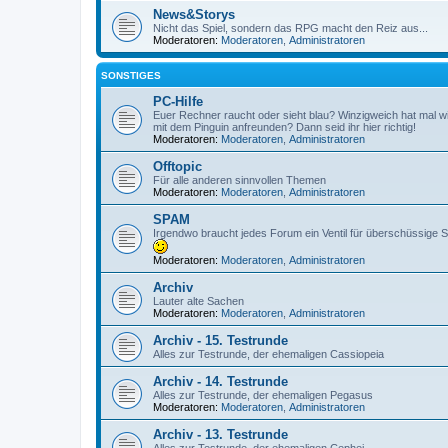
News&Storys
Nicht das Spiel, sondern das RPG macht den Reiz aus...
Moderatoren:
Moderatoren
,
Administratoren
SONSTIGES
PC-Hilfe
Euer Rechner raucht oder sieht blau? Winzigweich hat mal wi
mit dem Pinguin anfreunden? Dann seid ihr hier richtig!
Moderatoren:
Moderatoren
,
Administratoren
Offtopic
Für alle anderen sinnvollen Themen
Moderatoren:
Moderatoren
,
Administratoren
SPAM
Irgendwo braucht jedes Forum ein Ventil für überschüssige Sc
Moderatoren:
Moderatoren
,
Administratoren
Archiv
Lauter alte Sachen
Moderatoren:
Moderatoren
,
Administratoren
Archiv - 15. Testrunde
Alles zur Testrunde, der ehemaligen Cassiopeia
Archiv - 14. Testrunde
Alles zur Testrunde, der ehemaligen Pegasus
Moderatoren:
Moderatoren
,
Administratoren
Archiv - 13. Testrunde