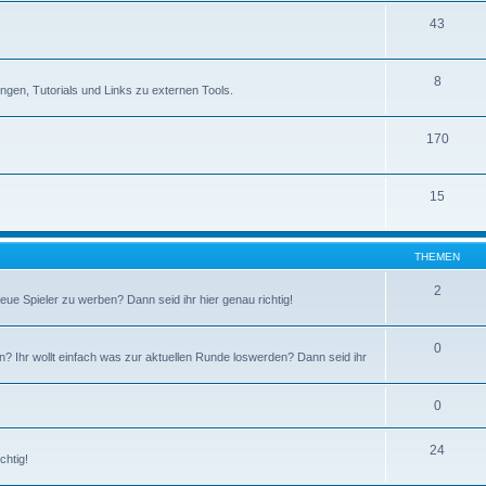
43
8
rungen, Tutorials und Links zu externen Tools.
170
15
THEMEN
2
ue Spieler zu werben? Dann seid ihr hier genau richtig!
0
en? Ihr wollt einfach was zur aktuellen Runde loswerden? Dann seid ihr
0
24
chtig!