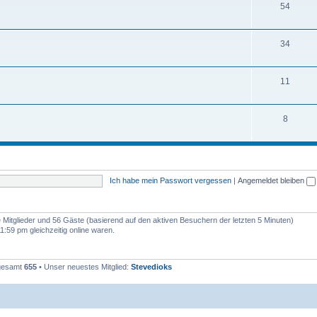
54
34
11
8
Ich habe mein Passwort vergessen
|
Angemeldet bleiben
re Mitglieder und 56 Gäste (basierend auf den aktiven Besuchern der letzten 5 Minuten)
:59 pm gleichzeitig online waren.
sgesamt
655
• Unser neuestes Mitglied:
Stevedioks