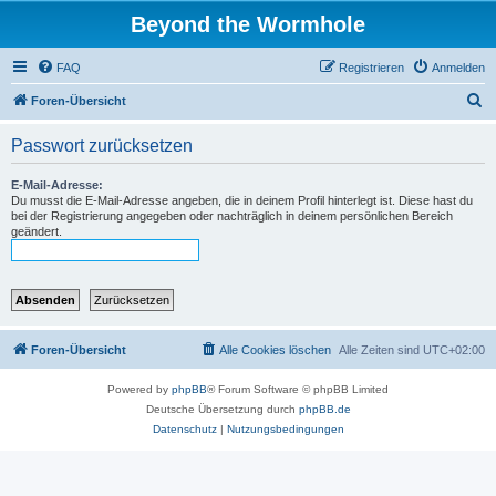
Beyond the Wormhole
FAQ
Registrieren
Anmelden
S
Foren-Übersicht
u
Passwort zurücksetzen
c
h
E-Mail-Adresse:
Du musst die E-Mail-Adresse angeben, die in deinem Profil hinterlegt ist. Diese hast du
e
bei der Registrierung angegeben oder nachträglich in deinem persönlichen Bereich
geändert.
Foren-Übersicht
Alle Cookies löschen
Alle Zeiten sind
UTC+02:00
Powered by
phpBB
® Forum Software © phpBB Limited
Deutsche Übersetzung durch
phpBB.de
Datenschutz
|
Nutzungsbedingungen