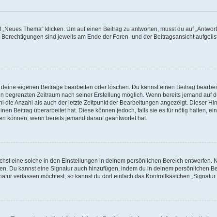
„Neues Thema“ klicken. Um auf einen Beitrag zu antworten, musst du auf „Antworte
e Berechtigungen sind jeweils am Ende der Foren- und der Beitragsansicht aufgeliste
r deine eigenen Beiträge bearbeiten oder löschen. Du kannst einen Beitrag bearbe
inen begrenzten Zeitraum nach seiner Erstellung möglich. Wenn bereits jemand auf de
 die Anzahl als auch der letzte Zeitpunkt der Bearbeitungen angezeigt. Dieser Hi
en Beitrag überarbeitet hat. Diese können jedoch, falls sie es für nötig halten, ei
hen können, wenn bereits jemand darauf geantwortet hat.
st eine solche in den Einstellungen in deinem persönlichen Bereich entwerfen. Na
eren. Du kannst eine Signatur auch hinzufügen, indem du in deinem persönlichen 
atur verfassen möchtest, so kannst du dort einfach das Kontrollkästchen „Signatu