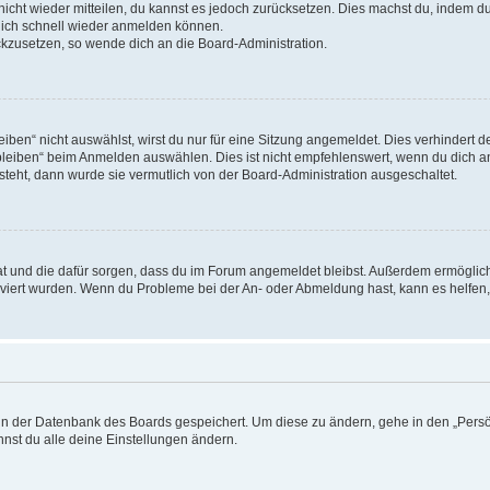
 nicht wieder mitteilen, du kannst es jedoch zurücksetzen. Dies machst du, indem 
 dich schnell wieder anmelden können.
ückzusetzen, so wende dich an die Board-Administration.
en“ nicht auswählst, wirst du nur für eine Sitzung angemeldet. Dies verhindert 
leiben“ beim Anmelden auswählen. Dies ist nicht empfehlenswert, wenn du dich an
 steht, dann wurde sie vermutlich von der Board-Administration ausgeschaltet.
 hat und die dafür sorgen, dass du im Forum angemeldet bleibst. Außerdem ermögli
tiviert wurden. Wenn du Probleme bei der An- oder Abmeldung hast, kann es helfen
n in der Datenbank des Boards gespeichert. Um diese zu ändern, gehe in den „Persö
nst du alle deine Einstellungen ändern.