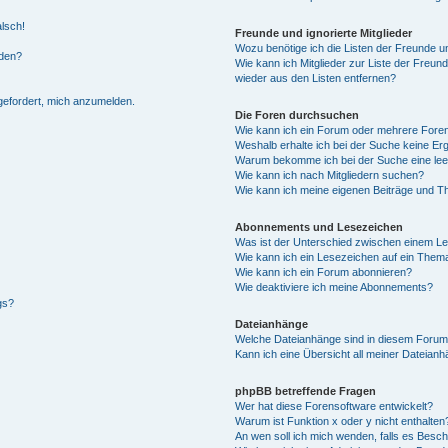
alsch!
Freunde und ignorierte Mitglieder
Wozu benötige ich die Listen der Freunde un
rden?
Wie kann ich Mitglieder zur Liste der Freund
wieder aus den Listen entfernen?
fgefordert, mich anzumelden.
Die Foren durchsuchen
Wie kann ich ein Forum oder mehrere For
Weshalb erhalte ich bei der Suche keine Er
Warum bekomme ich bei der Suche eine lee
Wie kann ich nach Mitgliedern suchen?
Wie kann ich meine eigenen Beiträge und T
Abonnements und Lesezeichen
Was ist der Unterschied zwischen einem L
Wie kann ich ein Lesezeichen auf ein Them
Wie kann ich ein Forum abonnieren?
Wie deaktiviere ich meine Abonnements?
gs?
Dateianhänge
Welche Dateianhänge sind in diesem Forum
Kann ich eine Übersicht all meiner Dateian
phpBB betreffende Fragen
Wer hat diese Forensoftware entwickelt?
Warum ist Funktion x oder y nicht enthalten
An wen soll ich mich wenden, falls es Besc