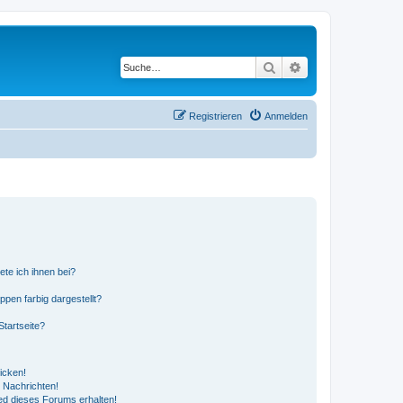
Suche
Erweiterte Suche
Registrieren
Anmelden
ete ich ihnen bei?
en farbig dargestellt?
tartseite?
icken!
 Nachrichten!
ed dieses Forums erhalten!