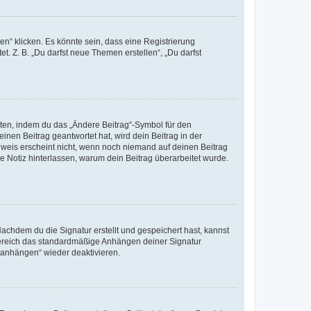
n“ klicken. Es könnte sein, dass eine Registrierung
t. Z. B. „Du darfst neue Themen erstellen“, „Du darfst
iten, indem du das „Ändere Beitrag“-Symbol für den
inen Beitrag geantwortet hat, wird dein Beitrag in der
nweis erscheint nicht, wenn noch niemand auf deinen Beitrag
ne Notiz hinterlassen, warum dein Beitrag überarbeitet wurde.
chdem du die Signatur erstellt und gespeichert hast, kannst
Bereich das standardmäßige Anhängen deiner Signatur
r anhängen“ wieder deaktivieren.