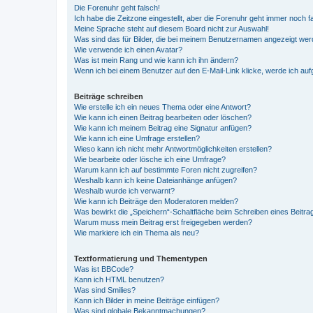
Die Forenuhr geht falsch!
Ich habe die Zeitzone eingestellt, aber die Forenuhr geht immer noch f
Meine Sprache steht auf diesem Board nicht zur Auswahl!
Was sind das für Bilder, die bei meinem Benutzernamen angezeigt we
Wie verwende ich einen Avatar?
Was ist mein Rang und wie kann ich ihn ändern?
Wenn ich bei einem Benutzer auf den E-Mail-Link klicke, werde ich au
Beiträge schreiben
Wie erstelle ich ein neues Thema oder eine Antwort?
Wie kann ich einen Beitrag bearbeiten oder löschen?
Wie kann ich meinem Beitrag eine Signatur anfügen?
Wie kann ich eine Umfrage erstellen?
Wieso kann ich nicht mehr Antwortmöglichkeiten erstellen?
Wie bearbeite oder lösche ich eine Umfrage?
Warum kann ich auf bestimmte Foren nicht zugreifen?
Weshalb kann ich keine Dateianhänge anfügen?
Weshalb wurde ich verwarnt?
Wie kann ich Beiträge den Moderatoren melden?
Was bewirkt die „Speichern“-Schaltfläche beim Schreiben eines Beitra
Warum muss mein Beitrag erst freigegeben werden?
Wie markiere ich ein Thema als neu?
Textformatierung und Thementypen
Was ist BBCode?
Kann ich HTML benutzen?
Was sind Smilies?
Kann ich Bilder in meine Beiträge einfügen?
Was sind globale Bekanntmachungen?