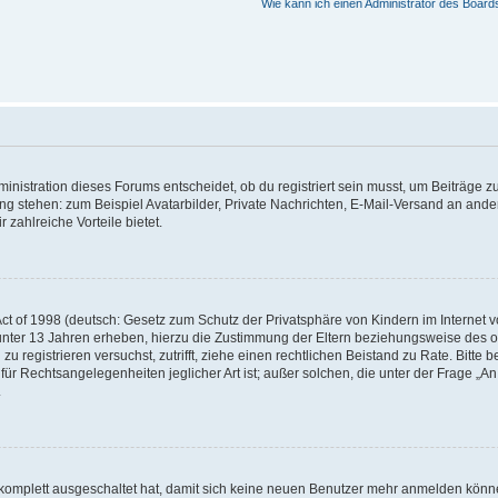
Wie kann ich einen Administrator des Board
istration dieses Forums entscheidet, ob du registriert sein musst, um Beiträge zu s
ung stehen: zum Beispiel Avatarbilder, Private Nachrichten, E-Mail-Versand an ander
 zahlreiche Vorteile bietet.
t of 1998 (deutsch: Gesetz zum Schutz der Privatsphäre von Kindern im Internet vo
unter 13 Jahren erheben, hierzu die Zustimmung der Eltern beziehungsweise des o
h zu registrieren versuchst, zutrifft, ziehe einen rechtlichen Beistand zu Rate. Bit
für Rechtsangelegenheiten jeglicher Art ist; außer solchen, die unter der Frage „
.
g komplett ausgeschaltet hat, damit sich keine neuen Benutzer mehr anmelden könn