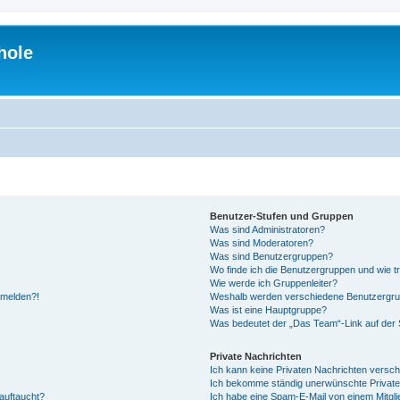
hole
Benutzer-Stufen und Gruppen
Was sind Administratoren?
Was sind Moderatoren?
Was sind Benutzergruppen?
Wo finde ich die Benutzergruppen und wie tr
Wie werde ich Gruppenleiter?
anmelden?!
Weshalb werden verschiedene Benutzergrupp
Was ist eine Hauptgruppe?
Was bedeutet der „Das Team“-Link auf der S
Private Nachrichten
Ich kann keine Privaten Nachrichten versch
Ich bekomme ständig unerwünschte Private
auftaucht?
Ich habe eine Spam-E-Mail von einem Mitgli