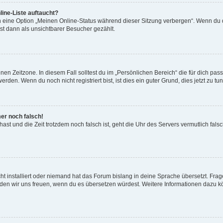
ine-Liste auftaucht?
n eine Option „Meinen Online-Status während dieser Sitzung verbergen“. Wenn du d
st dann als unsichtbarer Besucher gezählt.
en Zeitzone. In diesem Fall solltest du im „Persönlichen Bereich“ die für dich passe
den. Wenn du noch nicht registriert bist, ist dies ein guter Grund, dies jetzt zu tun
mer noch falsch!
t hast und die Zeit trotzdem noch falsch ist, geht die Uhr des Servers vermutlich fal
t installiert oder niemand hat das Forum bislang in deine Sprache übersetzt. Frag
, würden wir uns freuen, wenn du es übersetzen würdest. Weitere Informationen dazu