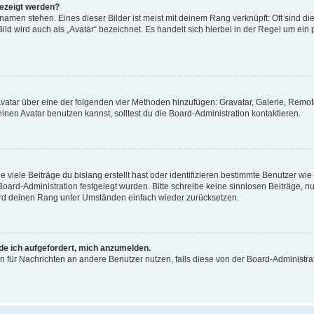
gezeigt werden?
amen stehen. Eines dieser Bilder ist meist mit deinem Rang verknüpft: Oft sind di
ld wird auch als „Avatar“ bezeichnet. Es handelt sich hierbei in der Regel um ein
 Avatar über eine der folgenden vier Methoden hinzufügen: Gravatar, Galerie, Rem
en Avatar benutzen kannst, solltest du die Board-Administration kontaktieren.
viele Beiträge du bislang erstellt hast oder identifizieren bestimmte Benutzer w
 Board-Administration festgelegt wurden. Bitte schreibe keine sinnlosen Beiträge
wird deinen Rang unter Umständen einfach wieder zurücksetzen.
rde ich aufgefordert, mich anzumelden.
ion für Nachrichten an andere Benutzer nutzen, falls diese von der Board-Administ