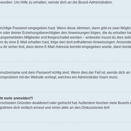
 wurden. Um Hilfe zu erhalten, wende dich an die Board-Administration.
 richtige Passwort eingegeben hast. Wenn diese stimmen, dann gibt es zwei Mögl
tern oder deiner Erziehungsberechtigten den Anweisungen folgen, die du erhalten ha
u angemeldeten Mitglieder erst freigeschaltet werden – entweder musst du dies selbs
. Wenn du eine E-Mail erhalten hast, folge den dort enthaltenen Anweisungen. Ansons
 dir sicher bist, dass deine E-Mail-Adresse korrekt eingegeben wurde, dann kontak
Benutzername und dein Passwort richtig sind. Wenn dies der Fall ist, wende dich a
ionsproblem mit der Website vorliegt, welches ein Administrator lösen muss.
icht mehr anmelden?!
erschieden Gründen deaktiviert oder gelöscht hat. Außerdem löschen viele Boards r
triere dich einfach erneut und nimm aktiv an den Diskussionen teil!