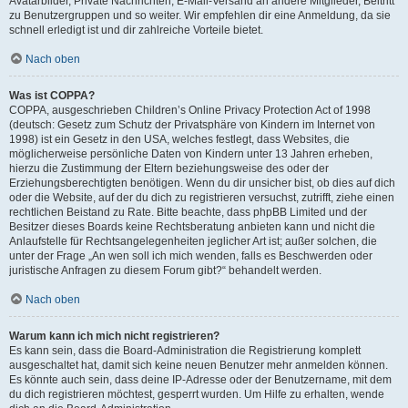
Avatarbilder, Private Nachrichten, E-Mail-Versand an andere Mitglieder, Beitritt
zu Benutzergruppen und so weiter. Wir empfehlen dir eine Anmeldung, da sie
schnell erledigt ist und dir zahlreiche Vorteile bietet.
Nach oben
Was ist COPPA?
COPPA, ausgeschrieben Children’s Online Privacy Protection Act of 1998
(deutsch: Gesetz zum Schutz der Privatsphäre von Kindern im Internet von
1998) ist ein Gesetz in den USA, welches festlegt, dass Websites, die
möglicherweise persönliche Daten von Kindern unter 13 Jahren erheben,
hierzu die Zustimmung der Eltern beziehungsweise des oder der
Erziehungsberechtigten benötigen. Wenn du dir unsicher bist, ob dies auf dich
oder die Website, auf der du dich zu registrieren versuchst, zutrifft, ziehe einen
rechtlichen Beistand zu Rate. Bitte beachte, dass phpBB Limited und der
Besitzer dieses Boards keine Rechtsberatung anbieten kann und nicht die
Anlaufstelle für Rechtsangelegenheiten jeglicher Art ist; außer solchen, die
unter der Frage „An wen soll ich mich wenden, falls es Beschwerden oder
juristische Anfragen zu diesem Forum gibt?“ behandelt werden.
Nach oben
Warum kann ich mich nicht registrieren?
Es kann sein, dass die Board-Administration die Registrierung komplett
ausgeschaltet hat, damit sich keine neuen Benutzer mehr anmelden können.
Es könnte auch sein, dass deine IP-Adresse oder der Benutzername, mit dem
du dich registrieren möchtest, gesperrt wurden. Um Hilfe zu erhalten, wende