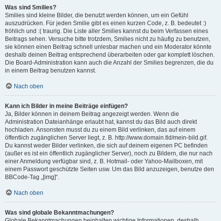
Was sind Smilies?
Smilies sind kleine Bilder, die benutzt werden können, um ein Gefühl
auszudrücken. Für jeden Smilie gibt es einen kurzen Code, z. B. bedeutet :)
fröhlich und :( traurig. Die Liste aller Smilies kannst du beim Verfassen eines
Beitrags sehen. Versuche bitte trotzdem, Smilies nicht zu häufig zu benutzen,
sie können einen Beitrag schnell unlesbar machen und ein Moderator könnte
deshalb deinen Beitrag entsprechend überarbeiten oder gar komplett löschen.
Die Board-Administration kann auch die Anzahl der Smilies begrenzen, die du
in einem Beitrag benutzen kannst.
Nach oben
Kann ich Bilder in meine Beiträge einfügen?
Ja, Bilder können in deinem Beitrag angezeigt werden. Wenn die
Administration Dateianhänge erlaubt hat, kannst du das Bild auch direkt
hochladen. Ansonsten musst du zu einem Bild verlinken, das auf einem
öffentlich zugänglichen Server liegt, z. B. http://www.domain.tld/mein-bild.gif.
Du kannst weder Bilder verlinken, die sich auf deinem eigenen PC befinden
(außer es ist ein öffentlich zugänglicher Server), noch zu Bildern, die nur nach
einer Anmeldung verfügbar sind, z. B. Hotmail- oder Yahoo-Mailboxen, mit
einem Passwort geschützte Seiten usw. Um das Bild anzuzeigen, benutze den
BBCode-Tag „[img]“.
Nach oben
Was sind globale Bekanntmachungen?
Globale Bekanntmachungen beinhalten wichtige Informationen, deshalb