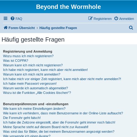
Beyond the Wormhole
FAQ
Registrieren
Anmelden
S
Foren-Übersicht
Häufig gestellte Fragen
u
Häufig gestellte Fragen
c
h
Registrierung und Anmeldung
Wozu muss ich mich registrieren?
e
Was ist COPPA?
Warum kann ich mich nicht registrieren?
Ich habe mich registriert, kann mich aber nicht anmelden!
Warum kann ich mich nicht anmelden?
Ich habe mich vor einiger Zeit registriert, kann mich aber nicht mehr anmelden?!
Ich habe mein Passwort vergessen!
Warum werde ich automatisch abgemeldet?
Wozu ist die Funktion „Alle Cookies löschen“?
Benutzerpräferenzen und -einstellungen
Wie kann ich meine Einstellungen ändern?
Wie kann ich verhindern, dass mein Benutzername in der Online-Liste auftaucht?
Die Forenuhr geht falsch!
Ich habe die Zeitzone eingestellt, aber die Forenuhr geht immer noch falsch!
Meine Sprache steht auf diesem Board nicht zur Auswahl!
Was sind das für Bilder, die bei meinem Benutzernamen angezeigt werden?
Wie verwende ich einen Avatar?