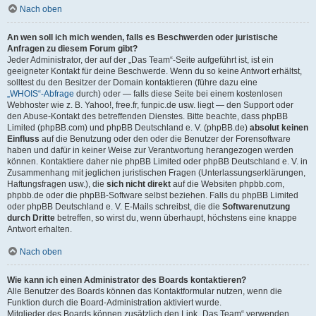
Nach oben
An wen soll ich mich wenden, falls es Beschwerden oder juristische
Anfragen zu diesem Forum gibt?
Jeder Administrator, der auf der „Das Team“-Seite aufgeführt ist, ist ein
geeigneter Kontakt für deine Beschwerde. Wenn du so keine Antwort erhältst,
solltest du den Besitzer der Domain kontaktieren (führe dazu eine
„WHOIS“-Abfrage
durch) oder — falls diese Seite bei einem kostenlosen
Webhoster wie z. B. Yahoo!, free.fr, funpic.de usw. liegt — den Support oder
den Abuse-Kontakt des betreffenden Dienstes. Bitte beachte, dass phpBB
Limited (phpBB.com) und phpBB Deutschland e. V. (phpBB.de)
absolut keinen
Einfluss
auf die Benutzung oder den oder die Benutzer der Forensoftware
haben und dafür in keiner Weise zur Verantwortung herangezogen werden
können. Kontaktiere daher nie phpBB Limited oder phpBB Deutschland e. V. in
Zusammenhang mit jeglichen juristischen Fragen (Unterlassungserklärungen,
Haftungsfragen usw.), die
sich nicht direkt
auf die Websiten phpbb.com,
phpbb.de oder die phpBB-Software selbst beziehen. Falls du phpBB Limited
oder phpBB Deutschland e. V. E-Mails schreibst, die die
Softwarenutzung
durch Dritte
betreffen, so wirst du, wenn überhaupt, höchstens eine knappe
Antwort erhalten.
Nach oben
Wie kann ich einen Administrator des Boards kontaktieren?
Alle Benutzer des Boards können das Kontaktformular nutzen, wenn die
Funktion durch die Board-Administration aktiviert wurde.
Mitglieder des Boards können zusätzlich den Link „Das Team“ verwenden.