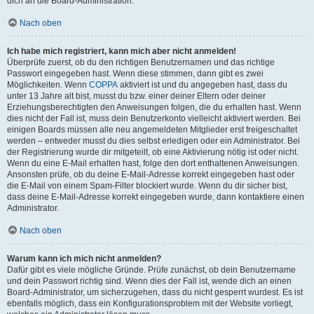
dich an die Board-Administration.
Nach oben
Ich habe mich registriert, kann mich aber nicht anmelden!
Überprüfe zuerst, ob du den richtigen Benutzernamen und das richtige
Passwort eingegeben hast. Wenn diese stimmen, dann gibt es zwei
Möglichkeiten. Wenn
COPPA
aktiviert ist und du angegeben hast, dass du
unter 13 Jahre alt bist, musst du bzw. einer deiner Eltern oder deiner
Erziehungsberechtigten den Anweisungen folgen, die du erhalten hast. Wenn
dies nicht der Fall ist, muss dein Benutzerkonto vielleicht aktiviert werden. Bei
einigen Boards müssen alle neu angemeldeten Mitglieder erst freigeschaltet
werden – entweder musst du dies selbst erledigen oder ein Administrator. Bei
der Registrierung wurde dir mitgeteilt, ob eine Aktivierung nötig ist oder nicht.
Wenn du eine E-Mail erhalten hast, folge den dort enthaltenen Anweisungen.
Ansonsten prüfe, ob du deine E-Mail-Adresse korrekt eingegeben hast oder
die E-Mail von einem Spam-Filter blockiert wurde. Wenn du dir sicher bist,
dass deine E-Mail-Adresse korrekt eingegeben wurde, dann kontaktiere einen
Administrator.
Nach oben
Warum kann ich mich nicht anmelden?
Dafür gibt es viele mögliche Gründe. Prüfe zunächst, ob dein Benutzername
und dein Passwort richtig sind. Wenn dies der Fall ist, wende dich an einen
Board-Administrator, um sicherzugehen, dass du nicht gesperrt wurdest. Es ist
ebenfalls möglich, dass ein Konfigurationsproblem mit der Website vorliegt,