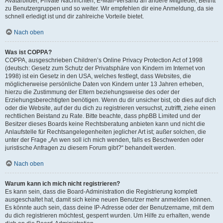
Avatarbilder, Private Nachrichten, E-Mail-Versand an andere Mitglieder, Beitritt
zu Benutzergruppen und so weiter. Wir empfehlen dir eine Anmeldung, da sie
schnell erledigt ist und dir zahlreiche Vorteile bietet.
Nach oben
Was ist COPPA?
COPPA, ausgeschrieben Children’s Online Privacy Protection Act of 1998
(deutsch: Gesetz zum Schutz der Privatsphäre von Kindern im Internet von
1998) ist ein Gesetz in den USA, welches festlegt, dass Websites, die
möglicherweise persönliche Daten von Kindern unter 13 Jahren erheben,
hierzu die Zustimmung der Eltern beziehungsweise des oder der
Erziehungsberechtigten benötigen. Wenn du dir unsicher bist, ob dies auf dich
oder die Website, auf der du dich zu registrieren versuchst, zutrifft, ziehe einen
rechtlichen Beistand zu Rate. Bitte beachte, dass phpBB Limited und der
Besitzer dieses Boards keine Rechtsberatung anbieten kann und nicht die
Anlaufstelle für Rechtsangelegenheiten jeglicher Art ist; außer solchen, die
unter der Frage „An wen soll ich mich wenden, falls es Beschwerden oder
juristische Anfragen zu diesem Forum gibt?“ behandelt werden.
Nach oben
Warum kann ich mich nicht registrieren?
Es kann sein, dass die Board-Administration die Registrierung komplett
ausgeschaltet hat, damit sich keine neuen Benutzer mehr anmelden können.
Es könnte auch sein, dass deine IP-Adresse oder der Benutzername, mit dem
du dich registrieren möchtest, gesperrt wurden. Um Hilfe zu erhalten, wende