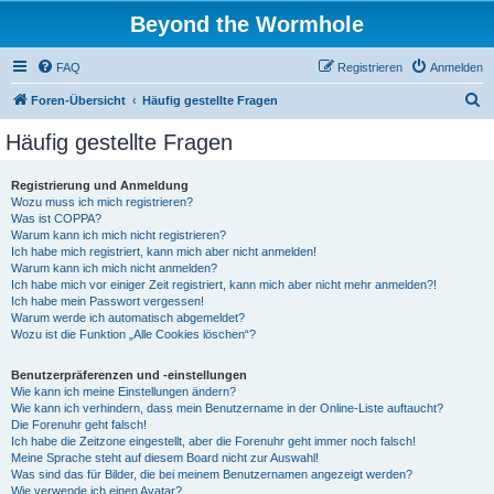
Beyond the Wormhole
FAQ
Registrieren
Anmelden
S
Foren-Übersicht
Häufig gestellte Fragen
u
Häufig gestellte Fragen
c
h
Registrierung und Anmeldung
Wozu muss ich mich registrieren?
e
Was ist COPPA?
Warum kann ich mich nicht registrieren?
Ich habe mich registriert, kann mich aber nicht anmelden!
Warum kann ich mich nicht anmelden?
Ich habe mich vor einiger Zeit registriert, kann mich aber nicht mehr anmelden?!
Ich habe mein Passwort vergessen!
Warum werde ich automatisch abgemeldet?
Wozu ist die Funktion „Alle Cookies löschen“?
Benutzerpräferenzen und -einstellungen
Wie kann ich meine Einstellungen ändern?
Wie kann ich verhindern, dass mein Benutzername in der Online-Liste auftaucht?
Die Forenuhr geht falsch!
Ich habe die Zeitzone eingestellt, aber die Forenuhr geht immer noch falsch!
Meine Sprache steht auf diesem Board nicht zur Auswahl!
Was sind das für Bilder, die bei meinem Benutzernamen angezeigt werden?
Wie verwende ich einen Avatar?