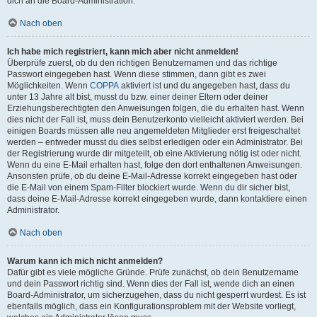
dich an die Board-Administration.
Nach oben
Ich habe mich registriert, kann mich aber nicht anmelden!
Überprüfe zuerst, ob du den richtigen Benutzernamen und das richtige
Passwort eingegeben hast. Wenn diese stimmen, dann gibt es zwei
Möglichkeiten. Wenn
COPPA
aktiviert ist und du angegeben hast, dass du
unter 13 Jahre alt bist, musst du bzw. einer deiner Eltern oder deiner
Erziehungsberechtigten den Anweisungen folgen, die du erhalten hast. Wenn
dies nicht der Fall ist, muss dein Benutzerkonto vielleicht aktiviert werden. Bei
einigen Boards müssen alle neu angemeldeten Mitglieder erst freigeschaltet
werden – entweder musst du dies selbst erledigen oder ein Administrator. Bei
der Registrierung wurde dir mitgeteilt, ob eine Aktivierung nötig ist oder nicht.
Wenn du eine E-Mail erhalten hast, folge den dort enthaltenen Anweisungen.
Ansonsten prüfe, ob du deine E-Mail-Adresse korrekt eingegeben hast oder
die E-Mail von einem Spam-Filter blockiert wurde. Wenn du dir sicher bist,
dass deine E-Mail-Adresse korrekt eingegeben wurde, dann kontaktiere einen
Administrator.
Nach oben
Warum kann ich mich nicht anmelden?
Dafür gibt es viele mögliche Gründe. Prüfe zunächst, ob dein Benutzername
und dein Passwort richtig sind. Wenn dies der Fall ist, wende dich an einen
Board-Administrator, um sicherzugehen, dass du nicht gesperrt wurdest. Es ist
ebenfalls möglich, dass ein Konfigurationsproblem mit der Website vorliegt,