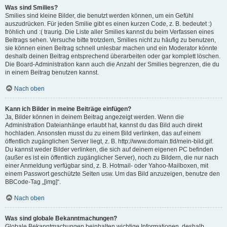
Was sind Smilies?
Smilies sind kleine Bilder, die benutzt werden können, um ein Gefühl
auszudrücken. Für jeden Smilie gibt es einen kurzen Code, z. B. bedeutet :)
fröhlich und :( traurig. Die Liste aller Smilies kannst du beim Verfassen eines
Beitrags sehen. Versuche bitte trotzdem, Smilies nicht zu häufig zu benutzen,
sie können einen Beitrag schnell unlesbar machen und ein Moderator könnte
deshalb deinen Beitrag entsprechend überarbeiten oder gar komplett löschen.
Die Board-Administration kann auch die Anzahl der Smilies begrenzen, die du
in einem Beitrag benutzen kannst.
Nach oben
Kann ich Bilder in meine Beiträge einfügen?
Ja, Bilder können in deinem Beitrag angezeigt werden. Wenn die
Administration Dateianhänge erlaubt hat, kannst du das Bild auch direkt
hochladen. Ansonsten musst du zu einem Bild verlinken, das auf einem
öffentlich zugänglichen Server liegt, z. B. http://www.domain.tld/mein-bild.gif.
Du kannst weder Bilder verlinken, die sich auf deinem eigenen PC befinden
(außer es ist ein öffentlich zugänglicher Server), noch zu Bildern, die nur nach
einer Anmeldung verfügbar sind, z. B. Hotmail- oder Yahoo-Mailboxen, mit
einem Passwort geschützte Seiten usw. Um das Bild anzuzeigen, benutze den
BBCode-Tag „[img]“.
Nach oben
Was sind globale Bekanntmachungen?
Globale Bekanntmachungen beinhalten wichtige Informationen, deshalb