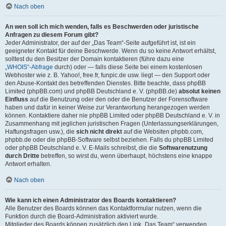
Nach oben
An wen soll ich mich wenden, falls es Beschwerden oder juristische
Anfragen zu diesem Forum gibt?
Jeder Administrator, der auf der „Das Team“-Seite aufgeführt ist, ist ein
geeigneter Kontakt für deine Beschwerde. Wenn du so keine Antwort erhältst,
solltest du den Besitzer der Domain kontaktieren (führe dazu eine
„WHOIS“-Abfrage
durch) oder — falls diese Seite bei einem kostenlosen
Webhoster wie z. B. Yahoo!, free.fr, funpic.de usw. liegt — den Support oder
den Abuse-Kontakt des betreffenden Dienstes. Bitte beachte, dass phpBB
Limited (phpBB.com) und phpBB Deutschland e. V. (phpBB.de)
absolut keinen
Einfluss
auf die Benutzung oder den oder die Benutzer der Forensoftware
haben und dafür in keiner Weise zur Verantwortung herangezogen werden
können. Kontaktiere daher nie phpBB Limited oder phpBB Deutschland e. V. in
Zusammenhang mit jeglichen juristischen Fragen (Unterlassungserklärungen,
Haftungsfragen usw.), die
sich nicht direkt
auf die Websiten phpbb.com,
phpbb.de oder die phpBB-Software selbst beziehen. Falls du phpBB Limited
oder phpBB Deutschland e. V. E-Mails schreibst, die die
Softwarenutzung
durch Dritte
betreffen, so wirst du, wenn überhaupt, höchstens eine knappe
Antwort erhalten.
Nach oben
Wie kann ich einen Administrator des Boards kontaktieren?
Alle Benutzer des Boards können das Kontaktformular nutzen, wenn die
Funktion durch die Board-Administration aktiviert wurde.
Mitglieder des Boards können zusätzlich den Link „Das Team“ verwenden.