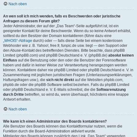
Nach oben
An wen soll ich mich wenden, falls es Beschwerden oder juristische
Anfragen zu diesem Forum gibt?
Jeder Administrator, der auf der „Das Team“-Seite aufgeführt ist, ist ein
geeigneter Kontakt für deine Beschwerde. Wenn du so keine Antwort erhältst,
solltest du den Besitzer der Domain kontaktieren (führe dazu eine
„WHOIS“-Abfrage
durch) oder — falls diese Seite bei einem kostenlosen
Webhoster wie z. B. Yahoo!, free.fr, funpic.de usw. liegt — den Support oder
den Abuse-Kontakt des betreffenden Dienstes. Bitte beachte, dass phpBB
Limited (phpBB.com) und phpBB Deutschland e. V. (phpBB.de)
absolut keinen
Einfluss
auf die Benutzung oder den oder die Benutzer der Forensoftware
haben und dafür in keiner Weise zur Verantwortung herangezogen werden
können. Kontaktiere daher nie phpBB Limited oder phpBB Deutschland e. V. in
Zusammenhang mit jeglichen juristischen Fragen (Unterlassungserklärungen,
Haftungsfragen usw.), die
sich nicht direkt
auf die Websiten phpbb.com,
phpbb.de oder die phpBB-Software selbst beziehen. Falls du phpBB Limited
oder phpBB Deutschland e. V. E-Mails schreibst, die die
Softwarenutzung
durch Dritte
betreffen, so wirst du, wenn überhaupt, höchstens eine knappe
Antwort erhalten.
Nach oben
Wie kann ich einen Administrator des Boards kontaktieren?
Alle Benutzer des Boards können das Kontaktformular nutzen, wenn die
Funktion durch die Board-Administration aktiviert wurde.
Mitglieder des Boards können zusätzlich den Link „Das Team“ verwenden.