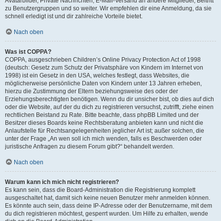
Avatarbilder, Private Nachrichten, E-Mail-Versand an andere Mitglieder, Beitritt
zu Benutzergruppen und so weiter. Wir empfehlen dir eine Anmeldung, da sie
schnell erledigt ist und dir zahlreiche Vorteile bietet.
Nach oben
Was ist COPPA?
COPPA, ausgeschrieben Children’s Online Privacy Protection Act of 1998
(deutsch: Gesetz zum Schutz der Privatsphäre von Kindern im Internet von
1998) ist ein Gesetz in den USA, welches festlegt, dass Websites, die
möglicherweise persönliche Daten von Kindern unter 13 Jahren erheben,
hierzu die Zustimmung der Eltern beziehungsweise des oder der
Erziehungsberechtigten benötigen. Wenn du dir unsicher bist, ob dies auf dich
oder die Website, auf der du dich zu registrieren versuchst, zutrifft, ziehe einen
rechtlichen Beistand zu Rate. Bitte beachte, dass phpBB Limited und der
Besitzer dieses Boards keine Rechtsberatung anbieten kann und nicht die
Anlaufstelle für Rechtsangelegenheiten jeglicher Art ist; außer solchen, die
unter der Frage „An wen soll ich mich wenden, falls es Beschwerden oder
juristische Anfragen zu diesem Forum gibt?“ behandelt werden.
Nach oben
Warum kann ich mich nicht registrieren?
Es kann sein, dass die Board-Administration die Registrierung komplett
ausgeschaltet hat, damit sich keine neuen Benutzer mehr anmelden können.
Es könnte auch sein, dass deine IP-Adresse oder der Benutzername, mit dem
du dich registrieren möchtest, gesperrt wurden. Um Hilfe zu erhalten, wende