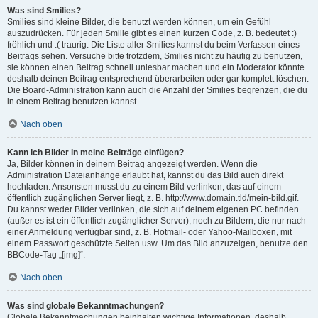
Was sind Smilies?
Smilies sind kleine Bilder, die benutzt werden können, um ein Gefühl
auszudrücken. Für jeden Smilie gibt es einen kurzen Code, z. B. bedeutet :)
fröhlich und :( traurig. Die Liste aller Smilies kannst du beim Verfassen eines
Beitrags sehen. Versuche bitte trotzdem, Smilies nicht zu häufig zu benutzen,
sie können einen Beitrag schnell unlesbar machen und ein Moderator könnte
deshalb deinen Beitrag entsprechend überarbeiten oder gar komplett löschen.
Die Board-Administration kann auch die Anzahl der Smilies begrenzen, die du
in einem Beitrag benutzen kannst.
Nach oben
Kann ich Bilder in meine Beiträge einfügen?
Ja, Bilder können in deinem Beitrag angezeigt werden. Wenn die
Administration Dateianhänge erlaubt hat, kannst du das Bild auch direkt
hochladen. Ansonsten musst du zu einem Bild verlinken, das auf einem
öffentlich zugänglichen Server liegt, z. B. http://www.domain.tld/mein-bild.gif.
Du kannst weder Bilder verlinken, die sich auf deinem eigenen PC befinden
(außer es ist ein öffentlich zugänglicher Server), noch zu Bildern, die nur nach
einer Anmeldung verfügbar sind, z. B. Hotmail- oder Yahoo-Mailboxen, mit
einem Passwort geschützte Seiten usw. Um das Bild anzuzeigen, benutze den
BBCode-Tag „[img]“.
Nach oben
Was sind globale Bekanntmachungen?
Globale Bekanntmachungen beinhalten wichtige Informationen, deshalb