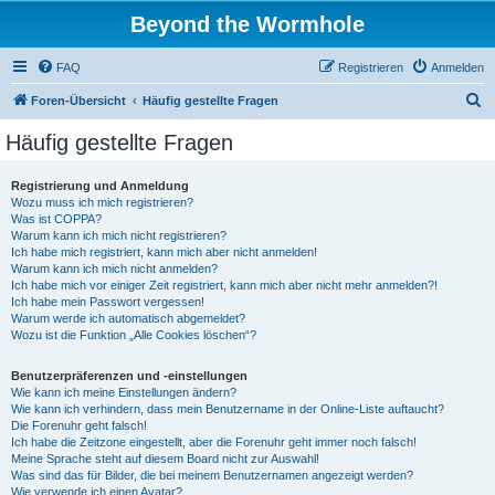
Beyond the Wormhole
FAQ
Registrieren
Anmelden
S
Foren-Übersicht
Häufig gestellte Fragen
u
Häufig gestellte Fragen
c
h
Registrierung und Anmeldung
Wozu muss ich mich registrieren?
e
Was ist COPPA?
Warum kann ich mich nicht registrieren?
Ich habe mich registriert, kann mich aber nicht anmelden!
Warum kann ich mich nicht anmelden?
Ich habe mich vor einiger Zeit registriert, kann mich aber nicht mehr anmelden?!
Ich habe mein Passwort vergessen!
Warum werde ich automatisch abgemeldet?
Wozu ist die Funktion „Alle Cookies löschen“?
Benutzerpräferenzen und -einstellungen
Wie kann ich meine Einstellungen ändern?
Wie kann ich verhindern, dass mein Benutzername in der Online-Liste auftaucht?
Die Forenuhr geht falsch!
Ich habe die Zeitzone eingestellt, aber die Forenuhr geht immer noch falsch!
Meine Sprache steht auf diesem Board nicht zur Auswahl!
Was sind das für Bilder, die bei meinem Benutzernamen angezeigt werden?
Wie verwende ich einen Avatar?