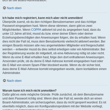
dich an die Board-Administration.
Nach oben
Ich habe mich registriert, kann mich aber nicht anmelden!
Überprüfe zuerst, ob du den richtigen Benutzernamen und das richtige
Passwort eingegeben hast. Wenn diese stimmen, dann gibt es zwei
Möglichkeiten. Wenn
COPPA
aktiviert ist und du angegeben hast, dass du
unter 13 Jahre alt bist, musst du bzw. einer deiner Eltern oder deiner
Erziehungsberechtigten den Anweisungen folgen, die du erhalten hast. Wenn
dies nicht der Fall ist, muss dein Benutzerkonto vielleicht aktiviert werden. Bei
einigen Boards müssen alle neu angemeldeten Mitglieder erst freigeschaltet
werden – entweder musst du dies selbst erledigen oder ein Administrator. Bei
der Registrierung wurde dir mitgeteilt, ob eine Aktivierung nötig ist oder nicht.
Wenn du eine E-Mail erhalten hast, folge den dort enthaltenen Anweisungen.
Ansonsten prüfe, ob du deine E-Mail-Adresse korrekt eingegeben hast oder
die E-Mail von einem Spam-Filter blockiert wurde. Wenn du dir sicher bist,
dass deine E-Mail-Adresse korrekt eingegeben wurde, dann kontaktiere einen
Administrator.
Nach oben
Warum kann ich mich nicht anmelden?
Dafür gibt es viele mögliche Gründe. Prüfe zunächst, ob dein Benutzername
und dein Passwort richtig sind. Wenn dies der Fall ist, wende dich an einen
Board-Administrator, um sicherzugehen, dass du nicht gesperrt wurdest. Es ist
ebenfalls möglich, dass ein Konfigurationsproblem mit der Website vorliegt,