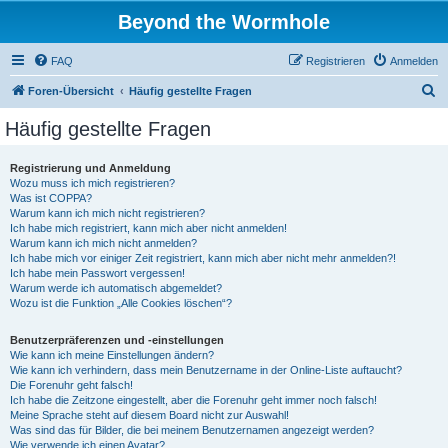
Beyond the Wormhole
FAQ
Registrieren
Anmelden
S
Foren-Übersicht
Häufig gestellte Fragen
u
Häufig gestellte Fragen
c
h
Registrierung und Anmeldung
Wozu muss ich mich registrieren?
e
Was ist COPPA?
Warum kann ich mich nicht registrieren?
Ich habe mich registriert, kann mich aber nicht anmelden!
Warum kann ich mich nicht anmelden?
Ich habe mich vor einiger Zeit registriert, kann mich aber nicht mehr anmelden?!
Ich habe mein Passwort vergessen!
Warum werde ich automatisch abgemeldet?
Wozu ist die Funktion „Alle Cookies löschen“?
Benutzerpräferenzen und -einstellungen
Wie kann ich meine Einstellungen ändern?
Wie kann ich verhindern, dass mein Benutzername in der Online-Liste auftaucht?
Die Forenuhr geht falsch!
Ich habe die Zeitzone eingestellt, aber die Forenuhr geht immer noch falsch!
Meine Sprache steht auf diesem Board nicht zur Auswahl!
Was sind das für Bilder, die bei meinem Benutzernamen angezeigt werden?
Wie verwende ich einen Avatar?