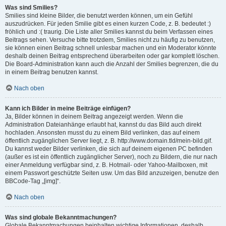
Was sind Smilies?
Smilies sind kleine Bilder, die benutzt werden können, um ein Gefühl
auszudrücken. Für jeden Smilie gibt es einen kurzen Code, z. B. bedeutet :)
fröhlich und :( traurig. Die Liste aller Smilies kannst du beim Verfassen eines
Beitrags sehen. Versuche bitte trotzdem, Smilies nicht zu häufig zu benutzen,
sie können einen Beitrag schnell unlesbar machen und ein Moderator könnte
deshalb deinen Beitrag entsprechend überarbeiten oder gar komplett löschen.
Die Board-Administration kann auch die Anzahl der Smilies begrenzen, die du
in einem Beitrag benutzen kannst.
Nach oben
Kann ich Bilder in meine Beiträge einfügen?
Ja, Bilder können in deinem Beitrag angezeigt werden. Wenn die
Administration Dateianhänge erlaubt hat, kannst du das Bild auch direkt
hochladen. Ansonsten musst du zu einem Bild verlinken, das auf einem
öffentlich zugänglichen Server liegt, z. B. http://www.domain.tld/mein-bild.gif.
Du kannst weder Bilder verlinken, die sich auf deinem eigenen PC befinden
(außer es ist ein öffentlich zugänglicher Server), noch zu Bildern, die nur nach
einer Anmeldung verfügbar sind, z. B. Hotmail- oder Yahoo-Mailboxen, mit
einem Passwort geschützte Seiten usw. Um das Bild anzuzeigen, benutze den
BBCode-Tag „[img]“.
Nach oben
Was sind globale Bekanntmachungen?
Globale Bekanntmachungen beinhalten wichtige Informationen, deshalb