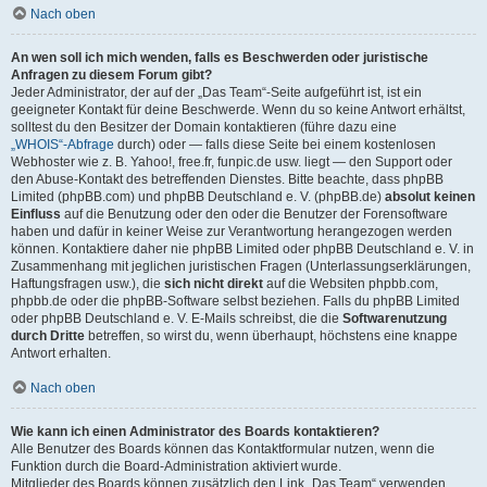
Nach oben
An wen soll ich mich wenden, falls es Beschwerden oder juristische
Anfragen zu diesem Forum gibt?
Jeder Administrator, der auf der „Das Team“-Seite aufgeführt ist, ist ein
geeigneter Kontakt für deine Beschwerde. Wenn du so keine Antwort erhältst,
solltest du den Besitzer der Domain kontaktieren (führe dazu eine
„WHOIS“-Abfrage
durch) oder — falls diese Seite bei einem kostenlosen
Webhoster wie z. B. Yahoo!, free.fr, funpic.de usw. liegt — den Support oder
den Abuse-Kontakt des betreffenden Dienstes. Bitte beachte, dass phpBB
Limited (phpBB.com) und phpBB Deutschland e. V. (phpBB.de)
absolut keinen
Einfluss
auf die Benutzung oder den oder die Benutzer der Forensoftware
haben und dafür in keiner Weise zur Verantwortung herangezogen werden
können. Kontaktiere daher nie phpBB Limited oder phpBB Deutschland e. V. in
Zusammenhang mit jeglichen juristischen Fragen (Unterlassungserklärungen,
Haftungsfragen usw.), die
sich nicht direkt
auf die Websiten phpbb.com,
phpbb.de oder die phpBB-Software selbst beziehen. Falls du phpBB Limited
oder phpBB Deutschland e. V. E-Mails schreibst, die die
Softwarenutzung
durch Dritte
betreffen, so wirst du, wenn überhaupt, höchstens eine knappe
Antwort erhalten.
Nach oben
Wie kann ich einen Administrator des Boards kontaktieren?
Alle Benutzer des Boards können das Kontaktformular nutzen, wenn die
Funktion durch die Board-Administration aktiviert wurde.
Mitglieder des Boards können zusätzlich den Link „Das Team“ verwenden.