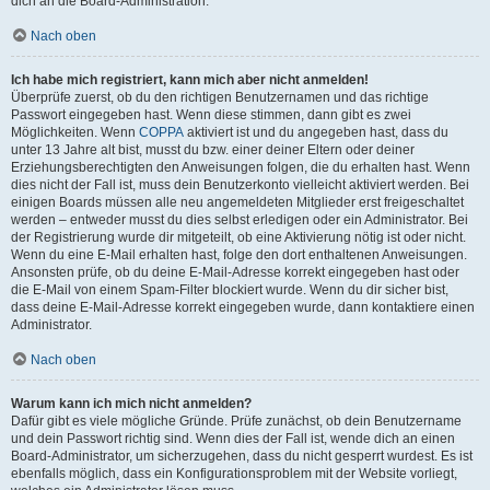
dich an die Board-Administration.
Nach oben
Ich habe mich registriert, kann mich aber nicht anmelden!
Überprüfe zuerst, ob du den richtigen Benutzernamen und das richtige
Passwort eingegeben hast. Wenn diese stimmen, dann gibt es zwei
Möglichkeiten. Wenn
COPPA
aktiviert ist und du angegeben hast, dass du
unter 13 Jahre alt bist, musst du bzw. einer deiner Eltern oder deiner
Erziehungsberechtigten den Anweisungen folgen, die du erhalten hast. Wenn
dies nicht der Fall ist, muss dein Benutzerkonto vielleicht aktiviert werden. Bei
einigen Boards müssen alle neu angemeldeten Mitglieder erst freigeschaltet
werden – entweder musst du dies selbst erledigen oder ein Administrator. Bei
der Registrierung wurde dir mitgeteilt, ob eine Aktivierung nötig ist oder nicht.
Wenn du eine E-Mail erhalten hast, folge den dort enthaltenen Anweisungen.
Ansonsten prüfe, ob du deine E-Mail-Adresse korrekt eingegeben hast oder
die E-Mail von einem Spam-Filter blockiert wurde. Wenn du dir sicher bist,
dass deine E-Mail-Adresse korrekt eingegeben wurde, dann kontaktiere einen
Administrator.
Nach oben
Warum kann ich mich nicht anmelden?
Dafür gibt es viele mögliche Gründe. Prüfe zunächst, ob dein Benutzername
und dein Passwort richtig sind. Wenn dies der Fall ist, wende dich an einen
Board-Administrator, um sicherzugehen, dass du nicht gesperrt wurdest. Es ist
ebenfalls möglich, dass ein Konfigurationsproblem mit der Website vorliegt,