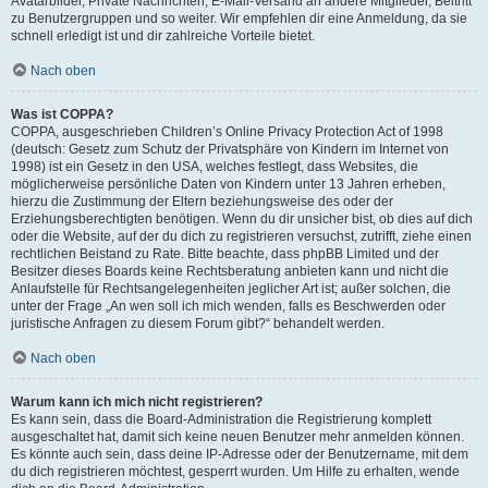
Avatarbilder, Private Nachrichten, E-Mail-Versand an andere Mitglieder, Beitritt
zu Benutzergruppen und so weiter. Wir empfehlen dir eine Anmeldung, da sie
schnell erledigt ist und dir zahlreiche Vorteile bietet.
Nach oben
Was ist COPPA?
COPPA, ausgeschrieben Children’s Online Privacy Protection Act of 1998
(deutsch: Gesetz zum Schutz der Privatsphäre von Kindern im Internet von
1998) ist ein Gesetz in den USA, welches festlegt, dass Websites, die
möglicherweise persönliche Daten von Kindern unter 13 Jahren erheben,
hierzu die Zustimmung der Eltern beziehungsweise des oder der
Erziehungsberechtigten benötigen. Wenn du dir unsicher bist, ob dies auf dich
oder die Website, auf der du dich zu registrieren versuchst, zutrifft, ziehe einen
rechtlichen Beistand zu Rate. Bitte beachte, dass phpBB Limited und der
Besitzer dieses Boards keine Rechtsberatung anbieten kann und nicht die
Anlaufstelle für Rechtsangelegenheiten jeglicher Art ist; außer solchen, die
unter der Frage „An wen soll ich mich wenden, falls es Beschwerden oder
juristische Anfragen zu diesem Forum gibt?“ behandelt werden.
Nach oben
Warum kann ich mich nicht registrieren?
Es kann sein, dass die Board-Administration die Registrierung komplett
ausgeschaltet hat, damit sich keine neuen Benutzer mehr anmelden können.
Es könnte auch sein, dass deine IP-Adresse oder der Benutzername, mit dem
du dich registrieren möchtest, gesperrt wurden. Um Hilfe zu erhalten, wende