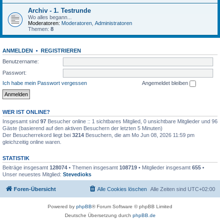
Archiv - 1. Testrunde
Wo alles begann...
Moderatoren:
Moderatoren
,
Administratoren
Themen:
8
ANMELDEN
•
REGISTRIEREN
Benutzername:
Passwort:
Ich habe mein Passwort vergessen
Angemeldet bleiben
WER IST ONLINE?
Insgesamt sind
97
Besucher online :: 1 sichtbares Mitglied, 0 unsichtbare Mitglieder und 96
Gäste (basierend auf den aktiven Besuchern der letzten 5 Minuten)
Der Besucherrekord liegt bei
3214
Besuchern, die am Mo Jun 08, 2026 11:59 pm
gleichzeitig online waren.
STATISTIK
Beiträge insgesamt
128074
• Themen insgesamt
108719
• Mitglieder insgesamt
655
•
Unser neuestes Mitglied:
Stevedioks
Foren-Übersicht
Alle Cookies löschen
Alle Zeiten sind
UTC+02:00
Powered by
phpBB
® Forum Software © phpBB Limited
Deutsche Übersetzung durch
phpBB.de