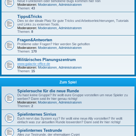
Neue Funktionen oder behobene Bugs kommen hier rein
Moderatoren:
Moderatoren
,
Administratoren
Themen:
43
Tipps&Tricks
Dies ist der ideale Platz für gute Tricks und Arbeitserleichterungen, Tutorials
und Links zu externen Tools.
Moderatoren:
Moderatoren
,
Administratoren
Themen:
8
Fragen&Antworten
Probleme oder Fragen? Hier werden Sie geholfen
Moderatoren:
Moderatoren
,
Administratoren
Themen:
170
Militärisches Planungszentrum
www.galactix-office.de
Moderatoren:
Moderatoren
,
Administratoren
Themen:
15
Zum Spiel
Spielersuche für die neue Runde
Du hast keine Gruppe? Ihr wollt eure Gruppe vorstellen um neue Spieler zu
werben? Dann seid ihr hier genau richtig!
Moderatoren:
Moderatoren
,
Administratoren
Themen:
2
Spielinternes Sirrius
Euch nervt das System xyz? Ihr wollt eine neue Ally vorstellen? Ihr wollt
einfach was zur aktuellen Runde loswerden? Dann seid ihr hier richtig!
Spielinternes Testrunde
Alles zur Testrunde, der ehemaligen Cygni