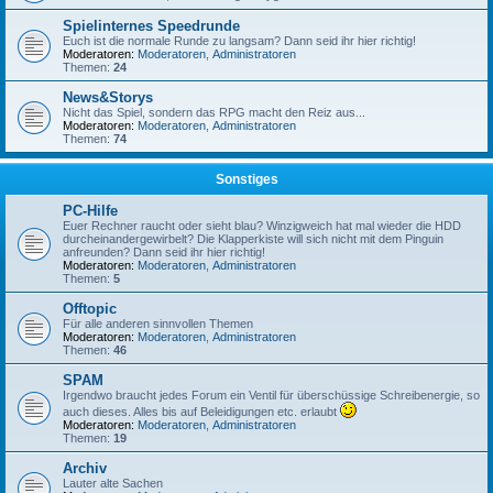
Spielinternes Speedrunde
Euch ist die normale Runde zu langsam? Dann seid ihr hier richtig!
Moderatoren:
Moderatoren
,
Administratoren
Themen:
24
News&Storys
Nicht das Spiel, sondern das RPG macht den Reiz aus...
Moderatoren:
Moderatoren
,
Administratoren
Themen:
74
Sonstiges
PC-Hilfe
Euer Rechner raucht oder sieht blau? Winzigweich hat mal wieder die HDD
durcheinandergewirbelt? Die Klapperkiste will sich nicht mit dem Pinguin
anfreunden? Dann seid ihr hier richtig!
Moderatoren:
Moderatoren
,
Administratoren
Themen:
5
Offtopic
Für alle anderen sinnvollen Themen
Moderatoren:
Moderatoren
,
Administratoren
Themen:
46
SPAM
Irgendwo braucht jedes Forum ein Ventil für überschüssige Schreibenergie, so
auch dieses. Alles bis auf Beleidigungen etc. erlaubt
Moderatoren:
Moderatoren
,
Administratoren
Themen:
19
Archiv
Lauter alte Sachen