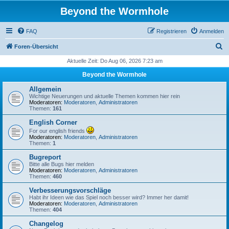
Beyond the Wormhole
FAQ
Registrieren
Anmelden
S
Foren-Übersicht
u
Aktuelle Zeit: Do Aug 06, 2026 7:23 am
c
Beyond the Wormhole
h
Allgemein
e
Wichtige Neuerungen und aktuelle Themen kommen hier rein
Moderatoren:
Moderatoren
,
Administratoren
Themen:
161
English Corner
For our english friends
Moderatoren:
Moderatoren
,
Administratoren
Themen:
1
Bugreport
Bitte alle Bugs hier melden
Moderatoren:
Moderatoren
,
Administratoren
Themen:
460
Verbesserungsvorschläge
Habt ihr Ideen wie das Spiel noch besser wird? Immer her damit!
Moderatoren:
Moderatoren
,
Administratoren
Themen:
404
Changelog